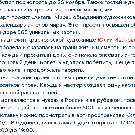
удет посмотреть до 26 ноября. Также гостей жду
р-классы и встречи с интересными людьми.
рт-проект «Ангелы Мира» объединил художников 
алендарь ангелов мира». Этот проект посвящён о
ендаре 365 уникальных картин.
инадлежит красноярской художнице
Юлии Иванов
аболела и оказалась на грани жизни и смерти. И то
 каждый прожитый день, она начала рисовать анг
это новый день. Болезнь удалось победить, и еще п
во жила и продолжала творить.
ществования проекта в нём приняли участие сотни
есятков стран. Каждый мастер создаёт одну карт
ольшой рассказ о ней.
ыставляются в музеях в России и за рубежом, про
резентаций, их посетили более 500 тысяч человек.
ыставку можно посмотреть в арт-пространстве «Х
0/1. В будние дни выставка будет открыта с 17:00
:00 до 19:00.