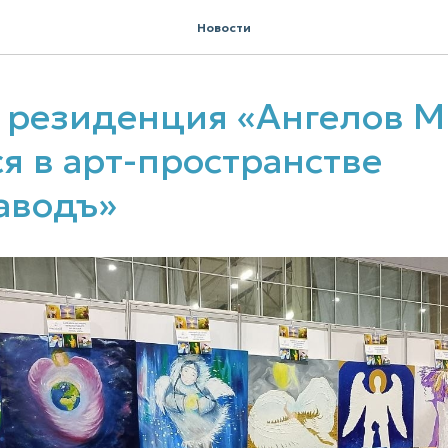
Новости
 резиденция «Ангелов М
я в арт-пространстве
аводъ»