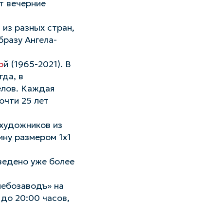
т вечерние
из разных стран,
бразу Ангела-
о
й (1965-2021). В
гда, в
елов. Каждая
очти 25 лет
 художников из
ину размером 1x1
ведено уже более
лебозаводъ» на
 до 20:00 часов,