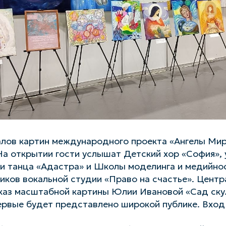
алов картин международного проекта «Ангелы Мир
 На открытии гости услышат Детский хор «София»,
и танца «Адастра» и Школы моделинга и медийнос
иков вокальной студии «Право на счастье». Цент
оказ масштабной картины Юлии Ивановой «Сад ску
ервые будет представлено широкой публике. Вход