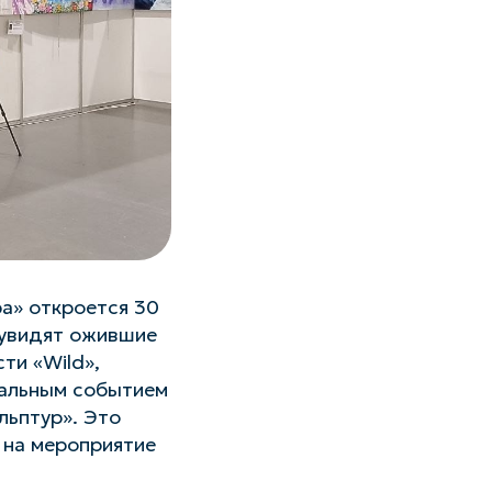
а» откроется 30
 увидят ожившие
ти «Wild»,
ральным событием
льптур». Это
 на мероприятие