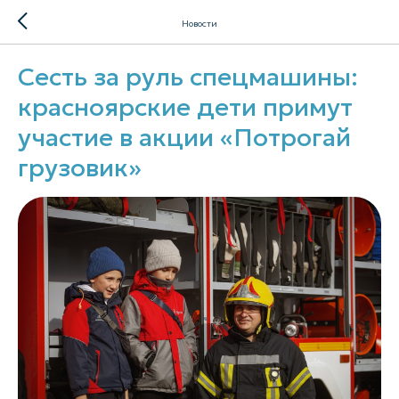
Новости
Сесть за руль спецмашины:
красноярские дети примут
участие в акции «Потрогай
грузовик»