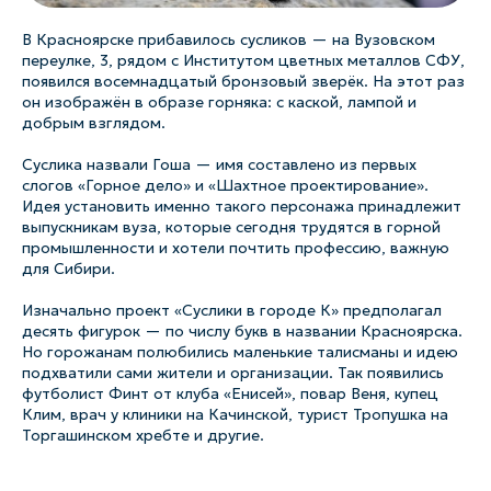
В Красноярске прибавилось сусликов — на Вузовском
переулке, 3, рядом с Институтом цветных металлов СФУ,
появился восемнадцатый бронзовый зверёк. На этот раз
он изображён в образе горняка: с каской, лампой и
добрым взглядом.
Суслика назвали Гоша — имя составлено из первых
слогов «Горное дело» и «Шахтное проектирование».
Идея установить именно такого персонажа принадлежит
выпускникам вуза, которые сегодня трудятся в горной
промышленности и хотели почтить профессию, важную
для Сибири.
Изначально проект «Суслики в городе К» предполагал
десять фигурок — по числу букв в названии Красноярска.
Но горожанам полюбились маленькие талисманы и идею
подхватили сами жители и организации. Так появились
футболист Финт от клуба «Енисей», повар Веня, купец
Клим, врач у клиники на Качинской, турист Тропушка на
Торгашинском хребте и другие.