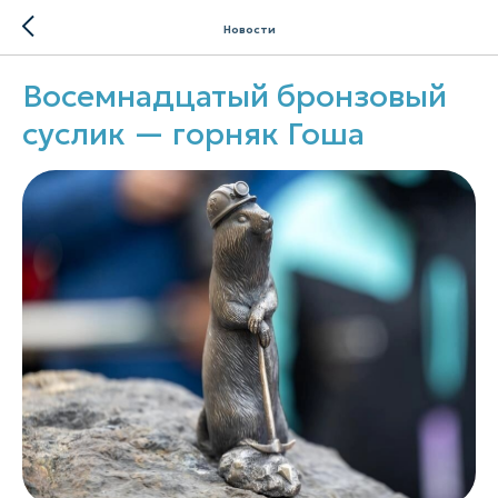
Новости
Восемнадцатый бронзовый
суслик — горняк Гоша