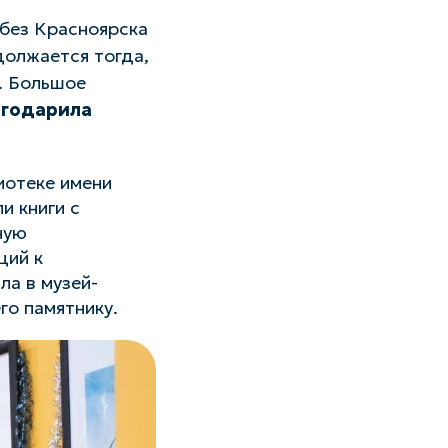
 без Красноярска
должается тогда,
е. Большое
агодарила
иотеке имени
и книги с
ную
ций к
ла в музей-
го памятнику.