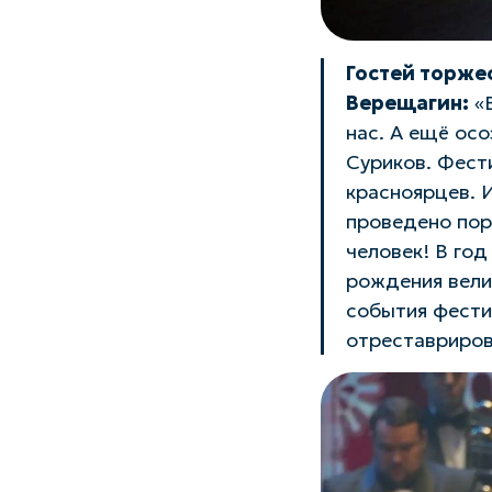
Гостей торже
Верещагин:
«В
нас. А ещё осо
Суриков. Фест
красноярцев. 
проведено пор
человек! В го
рождения вели
события фести
отреставриров