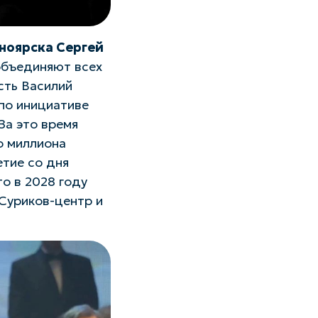
ноярска Сергей
объединяют всех
сть Василий
 по инициативе
За это время
о миллиона
етие со дня
о в 2028 году
Суриков-центр и