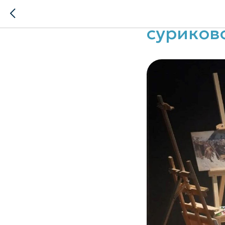
Заверши
суриков