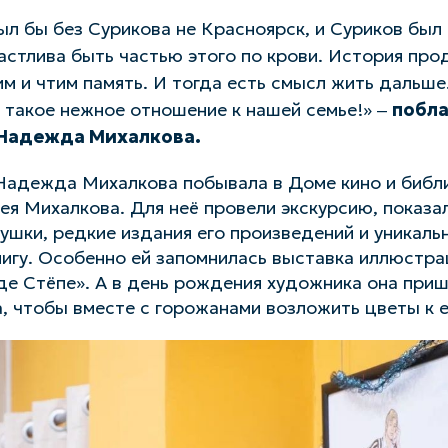
ыл бы без Сурикова не Красноярск, и Суриков был
астлива быть частью этого по крови. История про
им и чтим память. И тогда есть смысл жить дальш
а такое нежное отношение к нашей семье!» ‒
побл
 Надежда Михалкова.
 Надежда Михалкова побывала в Доме кино и библ
ея Михалкова. Для неё провели экскурсию, показал
шки, редкие издания его произведений и уникаль
игу. Особенно ей запомнилась выставка иллюстра
е Стёпе». А в день рождения художника она приш
, чтобы вместе с горожанами возложить цветы к е