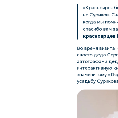
«Красноярск б
не Суриков. Сч
когда мы помн
спасибо вам з
красноярцев
Во время визита
своего деда Серг
автографами деду
интерактивную кн
знаменитому «Дяд
усадьбу Сурикова