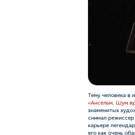
Тему человека в 
«Ансельм. Шум в
знаменитых худож
снимал режиссер
карьере легендар
его как очень об