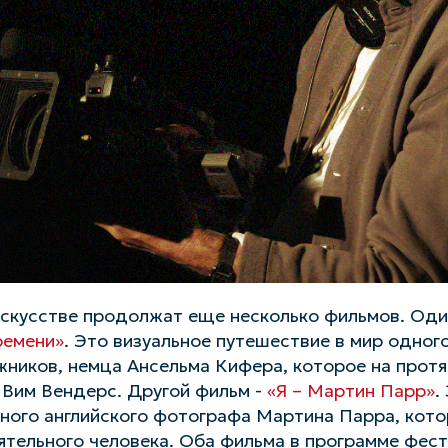
искусстве продолжат еще несколько фильмов. Один
ремени»
. Это визуальное путешествие в мир одног
ников, немца Ансельма Кифера, которое на протя
 Вим Вендерс. Другой фильм -
«Я – Мартин Парр»
.
ного английского фотографа Мартина Парра, кото
аятельного человека. Оба фильма в программе фес