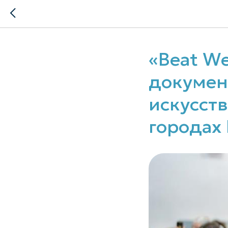
«Beat W
докумен
искусств
городах