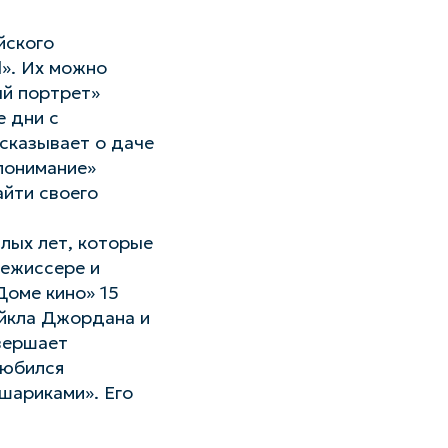
йского
l». Их можно
ый портрет»
е дни с
ссказывает о даче
опонимание»
айти своего
лых лет, которые
режиссере и
Доме кино» 15
айкла Джордана и
авершает
любился
шариками». Его