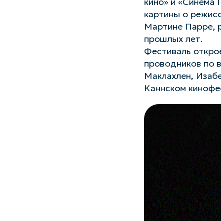
кино» и «Синема 
картины о режис
Мартине Парре, р
прошлых лет.
Фестиваль открое
проводников по 
Маклахлен, Изабе
Каннском кинофес