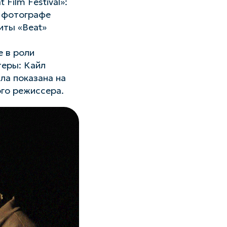
Film Festival»:
и фотографе
иты «Beat»
 в роли
теры: Кайл
ла показана на
ого режиссера.