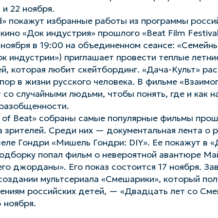
 и 22 ноября.
d» покажут избранные работы из программы росси
кино «Док индустрия» прошлого «Beat Film Festiva
 ноября в 19:00 на объединенном сеансе: «Семейн
ок индустрии») приглашает провести теплые летни
й, которая любит скейтбординг. «Дача-Культ» ра
опор в жизни русского человека. В фильме «Взаим
со случайными людьми, чтобы понять, где и как н
 разобщенности.
 of Beat» собраны самые популярные фильмы прош
 зрителей. Среди них — документальная лента о 
ле Гондри «Мишель Гондри: DIY». Ее покажут в «
 подборку попал фильм о невероятной авантюре М
его джорданы». Его показ состоится 17 ноября. З
 создании мультсериала «Смешарики», который по
ениям российских детей, — «Двадцать лет со Сме
 ноября.