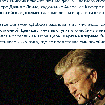
Парк Енисей» покажут лучшие фильмы летнего «Beat 
сере Дэвиде Линче, художнике Ансельме Кифере 
оссийские документальные ленты и зрительские х
тся фильмом «Добро пожаловать в Линчлэнд», где
вселенной Дэвида Линча выступят его любимые ак
лла Росселлини и Лора Дерн. Картина впервые бы
тивале 2025 года, где ее представил сын покойн