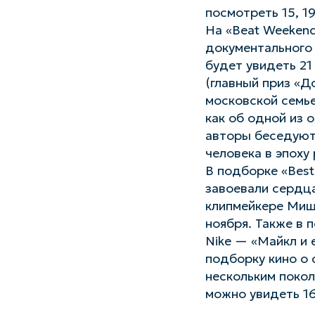
посмотреть 15, 19
На «Beat Weeken
документального 
будет увидеть 21
(главный приз «Д
московской семье
как об одной из 
авторы беседуют 
человека в эпоху
В подборке «Best
завоевали сердца
клипмейкере Мише
ноября. Также в
Nike — «Майкл и 
подборку кино о
нескольким покол
можно увидеть 16