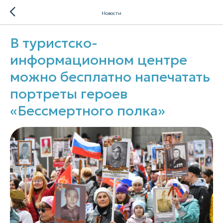
Новости
В туристско-
информационном центре
можно бесплатно напечатать
портреты героев
«Бессмертного полка»