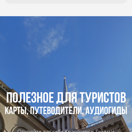
О
Красноярске
Афиша
Новости
О нас
Помощь
туристу
Красноярск, пр. Мира,
3
welcomekrsk@yandex.ru
Оценка качества
Пройти опрос
услуг