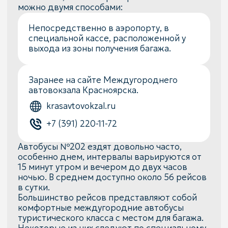
в сутки.
Большинство рейсов представляют собой
комфортные междугородние автобусы
туристического класса с местом для багажа.
Некоторые из них следуют по специальному
маршруту №202 («Автовокзал – аэропорт
Черемшанка – аэропорт Красноярск»).
Такси или личный автомобиль
Международный аэропорт Красноярск
связан с городом автодорогой
(ответвлением от федеральной трассы
Р-255 в районе поселка городского типа
Емельяново и деревни Сухая). При
соблюдении скоростного режима, время в
пути из аэропорта в центр Красноярска
составляет 40-50 минут.
Заказать такси можно в любом удобном
вам приложении.
На информационной стойке в
аэропорту.