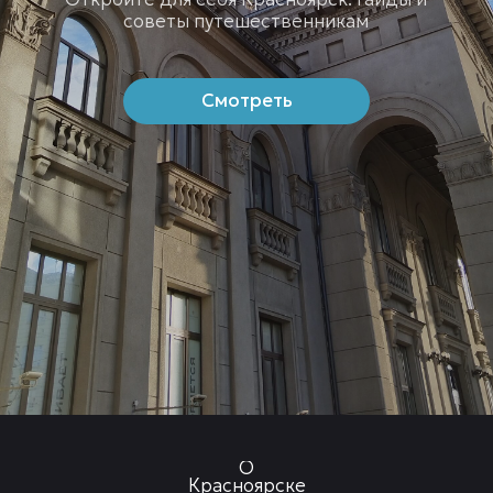
Подпишитесь на рыссылку с полезными
материалами о городе
Подписаться
МБУ «КТИЦ»
Главное управление по физической культуре,
спорту и туризму администрации города
Красноярска
Администрация города Красноярск
Профилактика правонарушений
Инклюзивный туризм
Политика обработки персональных данных и
конфиденциальность
©2025
SUBMIT